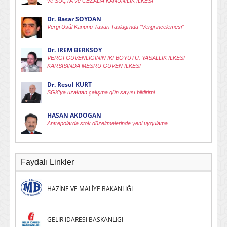
ve SUÇTA ve CEZADA KANUNILIK ILKESI
Dr. Basar SOYDAN
Vergi Usûl Kanunu Tasari Taslagi'nda “Vergi incelemesi”
Dr. IREM BERKSOY
VERGI GÜVENLIGININ IKI BOYUTU: YASALLIK ILKESI
KARSISINDA MESRU GÜVEN ILKESI
Dr. Resul KURT
SGK’ya uzaktan çalışma gün sayısı bildirimi
HASAN AKDOGAN
Antrepolarda stok düzeltmelerinde yeni uygulama
Faydalı Linkler
HAZİNE VE MALİYE BAKANLIĞI
GELIR IDARESI BASKANLIGI