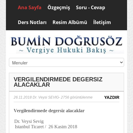
Ana Sayfa
Özgeçmiş
Soru - Cevap
Ders Notları
Resim Albümü
İletişim
VERGILENDIRMEDE DEGERSIZ
ALACAKLAR
YAZDIR
26.11.2018
Dr. Veysi SEVIG
- 2756 görüntülenme
Vergilendirmede degersiz alacaklar
Dr. Veysi Sevig
Istanbul Ticaret / 26 Kasim 2018