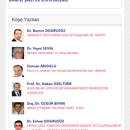
GÜNCEL ŞEKLİ İLE SİTEYE EKLENDİ
Köşe Yazıları
Dr. Bumin DOGRUSÖZ
VERASET VERGİSİNİN 2023 İSTİSNALARI VE TARİFE
Dr. Veysi SEVIG
Meslek mensupları ve vergi denetimi
Osman ARIOGLU
Kasa ve ortaklar cari hesap düzeltmesinde bazı detaylar
Prof. Dr. Hakan ÜZELTÜRK
KURUMLAR VERGISI BEYANNAMESINDE INDIRILECEK
GIDERLER
Doç. Dr. ÖZGÜR BIYAN
IBRAZ ETMEME HALINDE ISPAT YÜKÜ
Dr. Ezhan DOGRUSÖZ
VERGI USUL KANUNU MÜKERRER MADDE 257 DÜZENLEMESI