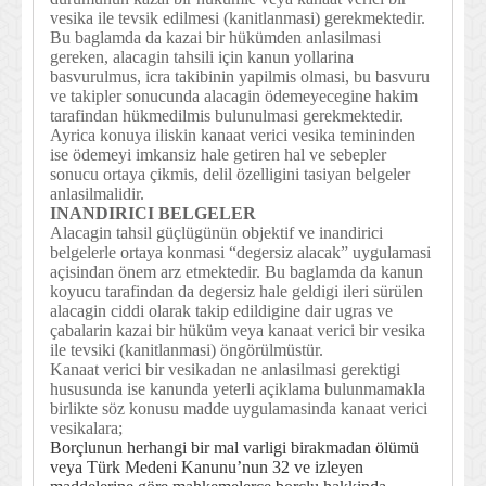
vesika ile tevsik edilmesi (kanitlanmasi) gerekmektedir.
Bu baglamda da kazai bir hükümden anlasilmasi
gereken, alacagin tahsili için kanun yollarina
basvurulmus, icra takibinin yapilmis olmasi, bu basvuru
ve takipler sonucunda alacagin ödemeyecegine hakim
tarafindan hükmedilmis bulunulmasi gerekmektedir.
Ayrica konuya iliskin kanaat verici vesika temininden
ise ödemeyi imkansiz hale getiren hal ve sebepler
sonucu ortaya çikmis, delil özelligini tasiyan belgeler
anlasilmalidir.
INANDIRICI BELGELER
Alacagin tahsil güçlügünün objektif ve inandirici
belgelerle ortaya konmasi “degersiz alacak” uygulamasi
açisindan önem arz etmektedir. Bu baglamda da kanun
koyucu tarafindan da degersiz hale geldigi ileri sürülen
alacagin ciddi olarak takip edildigine dair ugras ve
çabalarin kazai bir hüküm veya kanaat verici bir vesika
ile tevsiki (kanitlanmasi) öngörülmüstür.
Kanaat verici bir vesikadan ne anlasilmasi gerektigi
hususunda ise kanunda yeterli açiklama bulunmamakla
birlikte söz konusu madde uygulamasinda kanaat verici
vesikalara;
Borçlunun herhangi bir mal varligi birakmadan ölümü
veya Türk Medeni Kanunu’nun 32 ve izleyen