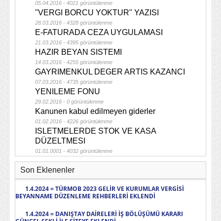
05.04.2016 - 4021 görüntülenme
"VERGI BORCU YOKTUR" YAZISI
28.03.2016 - 4328 görüntülenme
E-FATURADA CEZA UYGULAMASI
21.03.2016 - 4395 görüntülenme
HAZIR BEYAN SISTEMI
14.03.2016 - 4255 görüntülenme
GAYRIMENKUL DEGER ARTIS KAZANCI
07.03.2016 - 4735 görüntülenme
YENILEME FONU
29.02.2016 - 0 görüntülenme
Kanunen kabul edilmeyen giderler
01.02.2016 - 4226 görüntülenme
ISLETMELERDE STOK VE KASA
DÜZELTMESI
01.01.0001 - 4032 görüntülenme
Son Eklenenler
1.4.2024 = TÜRMOB 2023 GELİR VE KURUMLAR VERGİSİ
BEYANNAME DÜZENLEME REHBERLERİ EKLENDİ
1.4.2024 = DANIŞTAY DAİRELERİ İŞ BÖLÜŞÜMÜ KARARI