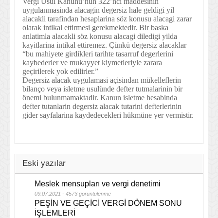
Vergi Usul Kanunu’nun 322’nci maddesinin
uygulanmasinda alacagin degersiz hale geldigi yil
alacakli tarafindan hesaplarina söz konusu alacagi zarar
olarak intikal ettirmesi gerekmektedir. Bir baska
anlatimla alacakli söz konusu alacagi diledigi yilda
kayitlarina intikal ettiremez. Çünkü degersiz alacaklar
“bu mahiyete girdikleri tarihte tasarruf degerlerini
kaybederler ve mukayyet kiymetleriyle zarara
geçirilerek yok edilirler.”
Degersiz alacak uygulamasi açisindan mükelleflerin
bilanço veya isletme usulünde defter tutmalarinin bir
önemi bulunmamaktadir. Kanun isletme hesabinda
defter tutanlarin degersiz alacak tutarini defterlerinin
gider sayfalarina kaydedecekleri hükmüne yer vermistir.
Eski yazılar
Meslek mensupları ve vergi denetimi
09.07.2021 - 4573 görüntülenme
PEŞİN VE GEÇİCİ VERGİ DÖNEM SONU
İŞLEMLERİ