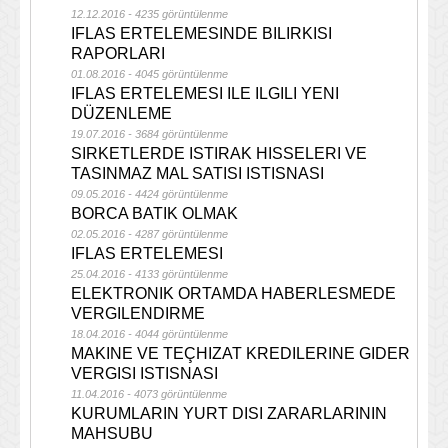
12.12.2016 - 4235 görüntülenme
IFLAS ERTELEMESINDE BILIRKISI
RAPORLARI
01.08.2016 - 4045 görüntülenme
IFLAS ERTELEMESI ILE ILGILI YENI
DÜZENLEME
19.07.2016 - 3684 görüntülenme
SIRKETLERDE ISTIRAK HISSELERI VE
TASINMAZ MAL SATISI ISTISNASI
09.05.2016 - 4424 görüntülenme
BORCA BATIK OLMAK
02.05.2016 - 4287 görüntülenme
IFLAS ERTELEMESI
25.04.2016 - 4133 görüntülenme
ELEKTRONIK ORTAMDA HABERLESMEDE
VERGILENDIRME
18.04.2016 - 4044 görüntülenme
MAKINE VE TEÇHIZAT KREDILERINE GIDER
VERGISI ISTISNASI
11.04.2016 - 4073 görüntülenme
KURUMLARIN YURT DISI ZARARLARININ
MAHSUBU