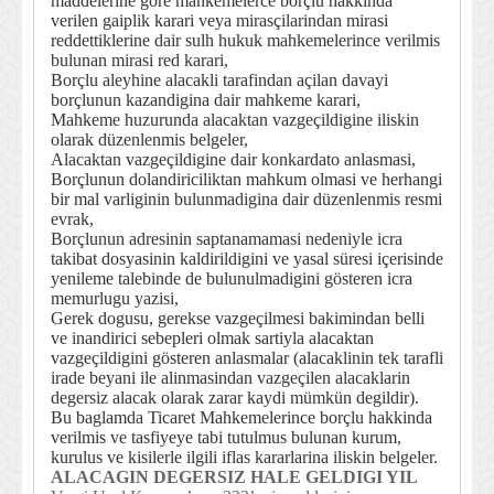
maddelerine göre mahkemelerce borçlu hakkinda
verilen gaiplik karari veya mirasçilarindan mirasi
reddettiklerine dair sulh hukuk mahkemelerince verilmis
bulunan mirasi red karari,
Borçlu aleyhine alacakli tarafindan açilan davayi
borçlunun kazandigina dair mahkeme karari,
Mahkeme huzurunda alacaktan vazgeçildigine iliskin
olarak düzenlenmis belgeler,
Alacaktan vazgeçildigine dair konkardato anlasmasi,
Borçlunun dolandiriciliktan mahkum olmasi ve herhangi
bir mal varliginin bulunmadigina dair düzenlenmis resmi
evrak,
Borçlunun adresinin saptanamamasi nedeniyle icra
takibat dosyasinin kaldirildigini ve yasal süresi içerisinde
yenileme talebinde de bulunulmadigini gösteren icra
memurlugu yazisi,
Gerek dogusu, gerekse vazgeçilmesi bakimindan belli
ve inandirici sebepleri olmak sartiyla alacaktan
vazgeçildigini gösteren anlasmalar (alacaklinin tek tarafli
irade beyani ile alinmasindan vazgeçilen alacaklarin
degersiz alacak olarak zarar kaydi mümkün degildir).
Bu baglamda Ticaret Mahkemelerince borçlu hakkinda
verilmis ve tasfiyeye tabi tutulmus bulunan kurum,
kurulus ve kisilerle ilgili iflas kararlarina iliskin belgeler.
ALACAGIN DEGERSIZ HALE GELDIGI YIL