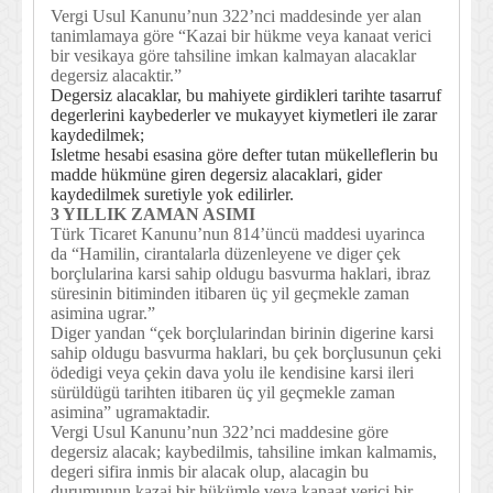
Vergi Usul Kanunu’nun 322’nci maddesinde yer alan
tanimlamaya göre “Kazai bir hükme veya kanaat verici
bir vesikaya göre tahsiline imkan kalmayan alacaklar
degersiz alacaktir.”
Degersiz alacaklar, bu mahiyete girdikleri tarihte tasarruf
degerlerini kaybederler ve mukayyet kiymetleri ile zarar
kaydedilmek;
Isletme hesabi esasina göre defter tutan mükelleflerin bu
madde hükmüne giren degersiz alacaklari, gider
kaydedilmek suretiyle yok edilirler.
3 YILLIK ZAMAN ASIMI
Türk Ticaret Kanunu’nun 814’üncü maddesi uyarinca
da “Hamilin, cirantalarla düzenleyene ve diger çek
borçlularina karsi sahip oldugu basvurma haklari, ibraz
süresinin bitiminden itibaren üç yil geçmekle zaman
asimina ugrar.”
Diger yandan “çek borçlularindan birinin digerine karsi
sahip oldugu basvurma haklari, bu çek borçlusunun çeki
ödedigi veya çekin dava yolu ile kendisine karsi ileri
sürüldügü tarihten itibaren üç yil geçmekle zaman
asimina” ugramaktadir.
Vergi Usul Kanunu’nun 322’nci maddesine göre
degersiz alacak; kaybedilmis, tahsiline imkan kalmamis,
degeri sifira inmis bir alacak olup, alacagin bu
durumunun kazai bir hükümle veya kanaat verici bir