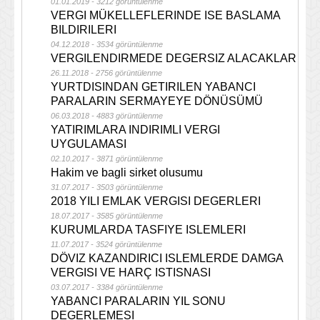
01.01.2019 - 3212 görüntülenme
VERGI MÜKELLEFLERINDE ISE BASLAMA
BILDIRILERI
04.12.2018 - 3534 görüntülenme
VERGILENDIRMEDE DEGERSIZ ALACAKLAR
26.11.2018 - 2756 görüntülenme
YURTDISINDAN GETIRILEN YABANCI
PARALARIN SERMAYEYE DÖNÜSÜMÜ
06.03.2018 - 4883 görüntülenme
YATIRIMLARA INDIRIMLI VERGI
UYGULAMASI
02.10.2017 - 3871 görüntülenme
Hakim ve bagli sirket olusumu
31.07.2017 - 3503 görüntülenme
2018 YILI EMLAK VERGISI DEGERLERI
18.07.2017 - 3585 görüntülenme
KURUMLARDA TASFIYE ISLEMLERI
11.07.2017 - 3524 görüntülenme
DÖVIZ KAZANDIRICI ISLEMLERDE DAMGA
VERGISI VE HARÇ ISTISNASI
03.07.2017 - 3384 görüntülenme
YABANCI PARALARIN YIL SONU
DEGERLEMESI