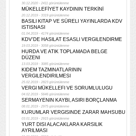
30.12.2020 - 2411 görüntülenme
MÜKELLEFİYET KAYDININ TERKİNİ
20.12.2019 - 3319 görüntülenme
BASILI KITAP VE SÜRELI YAYINLARDA KDV
ISTISNASI
01.04.2019 - 4174 görüntülenme
KDV’DE HASILAT ESASLI VERGILENDIRME
19.03.2019 - 3058 görüntülenme
HURDA VE ATIK TOPLAMADA BELGE
DÜZENI
13.03.2019 - 3085 görüntülenme
KIDEM TAZMINATLARININ
VERGILENDIRILMESI
25.02.2019 - 2823 görüntülenme
VERGI MÜKELLEFI VE SORUMLULUGU
04.02.2019 - 5646 görüntülenme
SERMAYENIN KAYBI, ASIRI BORÇLANMA
08.01.2019 - 2975 görüntülenme
KURUMLAR VERGISINDE ZARAR MAHSUBU
03.01.2019 - 2915 görüntülenme
YURT DISI ALACAKLARA KARSILIK
AYRILMASI