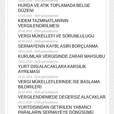
19.03.2019 - 3059 görüntülenme
HURDA VE ATIK TOPLAMADA BELGE
DÜZENI
13.03.2019 - 3087 görüntülenme
KIDEM TAZMINATLARININ
VERGILENDIRILMESI
25.02.2019 - 2824 görüntülenme
VERGI MÜKELLEFI VE SORUMLULUGU
04.02.2019 - 5650 görüntülenme
SERMAYENIN KAYBI, ASIRI BORÇLANMA
08.01.2019 - 2978 görüntülenme
KURUMLAR VERGISINDE ZARAR MAHSUBU
03.01.2019 - 2916 görüntülenme
YURT DISI ALACAKLARA KARSILIK
AYRILMASI
01.01.2019 - 3214 görüntülenme
VERGI MÜKELLEFLERINDE ISE BASLAMA
BILDIRILERI
04.12.2018 - 3535 görüntülenme
VERGILENDIRMEDE DEGERSIZ ALACAKLAR
26.11.2018 - 2758 görüntülenme
YURTDISINDAN GETIRILEN YABANCI
PARALARIN SERMAYEYE DÖNÜSÜMÜ