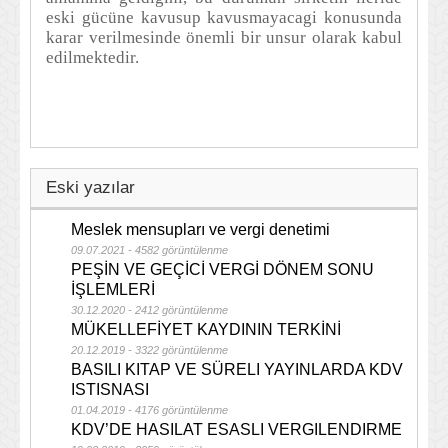
eski gücüne kavusup kavusmayacagi konusunda
karar verilmesinde önemli bir unsur olarak kabul
edilmektedir.
Eski yazılar
Meslek mensupları ve vergi denetimi
09.07.2021 - 4582 görüntülenme
PEŞİN VE GEÇİCİ VERGİ DÖNEM SONU
İŞLEMLERİ
30.12.2020 - 2412 görüntülenme
MÜKELLEFİYET KAYDININ TERKİNİ
20.12.2019 - 3322 görüntülenme
BASILI KITAP VE SÜRELI YAYINLARDA KDV
ISTISNASI
01.04.2019 - 4176 görüntülenme
KDV’DE HASILAT ESASLI VERGILENDIRME