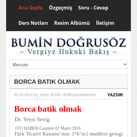
Ana Sayfa
Özgeçmiş
Soru - Cevap
Ders Notları
Resim Albümü
İletişim
BORCA BATIK OLMAK
YAZDIR
02.05.2016
Dr. Veysi SEVIG
- 4288 görüntülenme
Borca batik olmak
Dr. Veysi Sevig
ITO HABER Gazetesi 02 Mayis 2016
Türk Ticaret Kanunu’nun 376’nci maddesi geregi