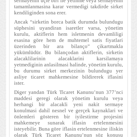
sermayenin üçte biri ile yetinme veya sermayenin
tamamlanmasina karar vermedigi takdirde sirket
kendiliginden sona erer.
Ancak “sirketin borca batik durumda bulundugu
süphesini uyandiran isaretler varsa, yönetim
kurulu, aktiflerin hem isletmenin devamliligi
esasina göre hem de muhtemel satis fiyatlari
üzerinden bir ara bilanço” çikartmakla
yükümlüdür. Bu bilançodan aktiflerin, sirketin
alacaklilarinin alacaklarini karsilamaya
yetmediginin anlasilmasi halinde, yönetim kurulu,
bu durumu sirket merkezinin bulundugu yer
asliye ticaret mahkemesine bildirerek iflasini
ister.
Diger yandan Türk Ticaret Kanunu’nun 377’nci
maddesi geregi olarak yönetim kurulu veya
herhangi bir alacakli yeni nakit sermaye
konulmasi dahil nesnel ve gerçek kaynaklari ve
önlemleri gösteren bir iyilestirme projesini
mahkemeye sunarak iflasin ertelenmesini
isteyebilir. Buna göre iflasin ertelenmesine iliskin
olarak Türk Ticaret Kanunu’nun söz konusu