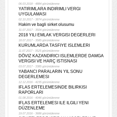
06.03.2018 - 4884 görüntülenme
YATIRIMLARA INDIRIMLI VERGI
UYGULAMASI
02.10.2017 - 3874 görüntülenme
Hakim ve bagli sirket olusumu
31.07.2017 - 3504 görüntülenme
2018 YILI EMLAK VERGISI DEGERLERI
18.07.2017 - 3585 görüntülenme
KURUMLARDA TASFIYE ISLEMLERI
11.07.2017 - 3525 görüntülenme
DÖVIZ KAZANDIRICI ISLEMLERDE DAMGA
VERGISI VE HARÇ ISTISNASI
03.07.2017 - 3385 görüntülenme
YABANCI PARALARIN YIL SONU
DEGERLEMESI
12.12.2016 - 4235 görüntülenme
IFLAS ERTELEMESINDE BILIRKISI
RAPORLARI
01.08.2016 - 4046 görüntülenme
IFLAS ERTELEMESI ILE ILGILI YENI
DÜZENLEME
19.07.2016 - 3686 görüntülenme