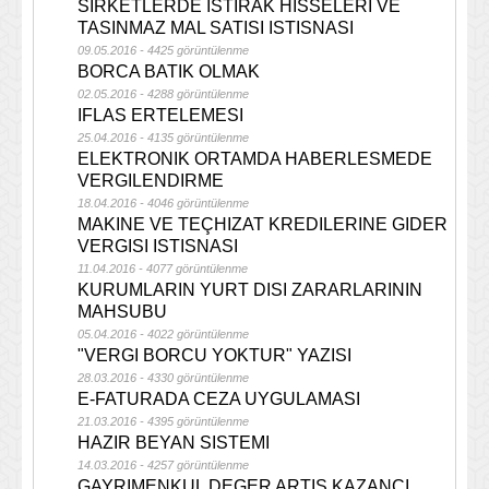
SIRKETLERDE ISTIRAK HISSELERI VE
TASINMAZ MAL SATISI ISTISNASI
09.05.2016 - 4425 görüntülenme
BORCA BATIK OLMAK
02.05.2016 - 4288 görüntülenme
IFLAS ERTELEMESI
25.04.2016 - 4135 görüntülenme
ELEKTRONIK ORTAMDA HABERLESMEDE
VERGILENDIRME
18.04.2016 - 4046 görüntülenme
MAKINE VE TEÇHIZAT KREDILERINE GIDER
VERGISI ISTISNASI
11.04.2016 - 4077 görüntülenme
KURUMLARIN YURT DISI ZARARLARININ
MAHSUBU
05.04.2016 - 4022 görüntülenme
"VERGI BORCU YOKTUR" YAZISI
28.03.2016 - 4330 görüntülenme
E-FATURADA CEZA UYGULAMASI
21.03.2016 - 4395 görüntülenme
HAZIR BEYAN SISTEMI
14.03.2016 - 4257 görüntülenme
GAYRIMENKUL DEGER ARTIS KAZANCI