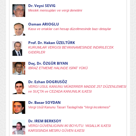
Dr. Veysi SEVIG
Meslek mensupları ve vergi denetimi
Osman ARIOGLU
Kasa ve ortaklar cari hesap düzeltmesinde bazı detaylar
Prof. Dr. Hakan ÜZELTÜRK
KURUMLAR VERGISI BEYANNAMESINDE INDIRILECEK
GIDERLER
Doç. Dr. ÖZGÜR BIYAN
IBRAZ ETMEME HALINDE ISPAT YÜKÜ
Dr. Ezhan DOGRUSÖZ
VERGI USUL KANUNU MÜKERRER MADDE 257 DÜZENLEMESI
ve SUÇTA ve CEZADA KANUNILIK ILKESI
Dr. Basar SOYDAN
Vergi Usûl Kanunu Tasari Taslagi'nda “Vergi incelemesi”
Dr. IREM BERKSOY
VERGI GÜVENLIGININ IKI BOYUTU: YASALLIK ILKESI
KARSISINDA MESRU GÜVEN ILKESI