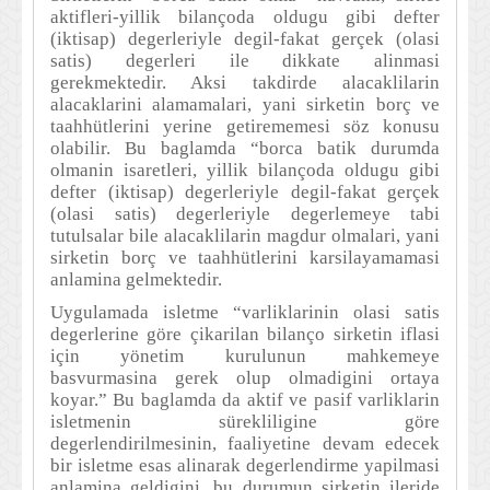
aktifleri-yillik bilançoda oldugu gibi defter
(iktisap) degerleriyle degil-fakat gerçek (olasi
satis) degerleri ile dikkate alinmasi
gerekmektedir. Aksi takdirde alacaklilarin
alacaklarini alamamalari, yani sirketin borç ve
taahhütlerini yerine getirememesi söz konusu
olabilir. Bu baglamda “borca batik durumda
olmanin isaretleri, yillik bilançoda oldugu gibi
defter (iktisap) degerleriyle degil-fakat gerçek
(olasi satis) degerleriyle degerlemeye tabi
tutulsalar bile alacaklilarin magdur olmalari, yani
sirketin borç ve taahhütlerini karsilayamamasi
anlamina gelmektedir.
Uygulamada isletme “varliklarinin olasi satis
degerlerine göre çikarilan bilanço sirketin iflasi
için yönetim kurulunun mahkemeye
basvurmasina gerek olup olmadigini ortaya
koyar.” Bu baglamda da aktif ve pasif varliklarin
isletmenin sürekliligine göre
degerlendirilmesinin, faaliyetine devam edecek
bir isletme esas alinarak degerlendirme yapilmasi
anlamina geldigini, bu durumun sirketin ileride