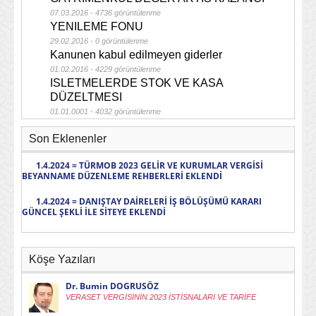
07.03.2016 - 4736 görüntülenme
YENILEME FONU
29.02.2016 - 0 görüntülenme
Kanunen kabul edilmeyen giderler
01.02.2016 - 4229 görüntülenme
ISLETMELERDE STOK VE KASA
DÜZELTMESI
01.01.0001 - 4032 görüntülenme
Son Eklenenler
1.4.2024 = TÜRMOB 2023 GELİR VE KURUMLAR VERGİSİ
BEYANNAME DÜZENLEME REHBERLERİ EKLENDİ
1.4.2024 = DANIŞTAY DAİRELERİ İŞ BÖLÜŞÜMÜ KARARI
GÜNCEL ŞEKLİ İLE SİTEYE EKLENDİ
Köşe Yazıları
Dr. Bumin DOGRUSÖZ
VERASET VERGİSİNİN 2023 İSTİSNALARI VE TARİFE