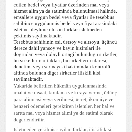
edilen bedel veya fiyatlar üzerinden mal veya
hizmet alim ya da satiminda bulunulmasi halinde,
emsallere uygun bedel veya fiyatlar ile tesebbüs
sahibince uygulanmis bedel veya fiyat arasindaki
isletme aleyhine olusan farklar isletmeden
çekilmis sayilmaktadir.
Tesebbüs sahibinin esi, üstsoy ve altsoyu, üçüncü
derece dahil yansoy ve kayin hisimlari ile
dogrudan veya dolayli ortagi bulundugu sirketler,
bu sirketlerin ortaklari, bu sirketlerin idaresi,
denetimi veya sermayesi bakimindan kontrolü
altinda bulunan diger sirketler iliskili kisi
sayilmaktadir.
Yukarida belirtilen hükmün uygulanmasinda
imalat ve insaat, kiralama ve kiraya verme, ödünç
para alinmasi veya verilmesi, ücret, ikramiye ve
benzeri ödemeleri gerektiren islemler, her hal ve
sartta mal veya hizmet alimi ya da satimi olarak
degerlendirilir.
Isletmeden çekilmis sayilan farklar, iliskili kisi