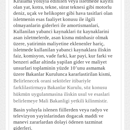
Kiralama yoluyla edinilen veya isletmede kayitli
olan yat, kotra, tekne, sürat teknesi gibi motorlu
deniz, uçak ve helikopter gibi hava tasitlari olan
isletmenin esas faaliyet konusu ile ilgili
olmayanlarin giderleri ile amortismanlari,
Kullanilan yabanci kaynaklari öz kaynaklarini
asan isletmelerde, asan kisma münhasir olmak
üzere, yatirimin maliyetine eklenenler hariç,
isletmede kullanilan yabanci kaynaklara iliskin
faiz, komisyon, vade farki, kar payi, kur farki ve
benzeri adlar altinda yapilan gider ve maliyet
unsurlari toplaminin yüzde 10’unu asmamak
üzere Bakanlar Kurulunca kararlastirilan kismi,
Belirlenecek orani sektörler itibariyle
farklilastirmaya Bakanlar Kurulu, söz konusu
hükmün uygulanmasina iliskin usul ve esaslari
belirlemeye Mali Bakanligi yetkili kilinmistir.
Basin yoluyla islenen fiillerden veya radyo ve
televizyon yayinlarindan dogacak maddi ve
manevi zararlardan dolayi ödenen tazminat
giderleri.