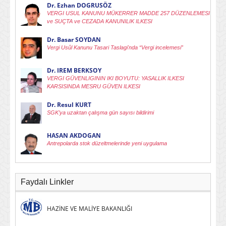
Dr. Ezhan DOGRUSÖZ
VERGI USUL KANUNU MÜKERRER MADDE 257 DÜZENLEMESI
ve SUÇTA ve CEZADA KANUNILIK ILKESI
Dr. Basar SOYDAN
Vergi Usûl Kanunu Tasari Taslagi'nda “Vergi incelemesi”
Dr. IREM BERKSOY
VERGI GÜVENLIGININ IKI BOYUTU: YASALLIK ILKESI
KARSISINDA MESRU GÜVEN ILKESI
Dr. Resul KURT
SGK’ya uzaktan çalışma gün sayısı bildirimi
HASAN AKDOGAN
Antrepolarda stok düzeltmelerinde yeni uygulama
Faydalı Linkler
HAZİNE VE MALİYE BAKANLIĞI