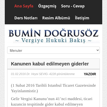
Ana Sayfa
Özgeçmiş
Soru - Cevap
Ders Notları
Resim Albümü
İletişim
Kanunen kabul edilmeyen giderler
YAZDIR
01.02.2016
Dr. Veysi SEVIG
- 4228 görüntülenme
(1 Subat 2016 Tarihli Istanbul Ticaret Gazetesinde
Yayinlanmistir.)
Gelir Vergisi Kanunu’nun 41’nci maddesi, ticari
kazancin tespitinde gider kabul edilmeyen