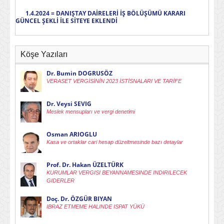
1.4.2024 = DANIŞTAY DAİRELERİ İŞ BÖLÜŞÜMÜ KARARI
GÜNCEL ŞEKLİ İLE SİTEYE EKLENDİ
Köşe Yazıları
Dr. Bumin DOGRUSÖZ
VERASET VERGİSİNİN 2023 İSTİSNALARI VE TARİFE
Dr. Veysi SEVIG
Meslek mensupları ve vergi denetimi
Osman ARIOGLU
Kasa ve ortaklar cari hesap düzeltmesinde bazı detaylar
Prof. Dr. Hakan ÜZELTÜRK
KURUMLAR VERGISI BEYANNAMESINDE INDIRILECEK
GIDERLER
Doç. Dr. ÖZGÜR BIYAN
IBRAZ ETMEME HALINDE ISPAT YÜKÜ