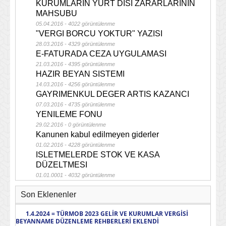
KURUMLARIN YURT DISI ZARARLARININ
MAHSUBU
05.04.2016 - 4022 görüntülenme
"VERGI BORCU YOKTUR" YAZISI
28.03.2016 - 4329 görüntülenme
E-FATURADA CEZA UYGULAMASI
21.03.2016 - 4395 görüntülenme
HAZIR BEYAN SISTEMI
14.03.2016 - 4256 görüntülenme
GAYRIMENKUL DEGER ARTIS KAZANCI
07.03.2016 - 4735 görüntülenme
YENILEME FONU
29.02.2016 - 0 görüntülenme
Kanunen kabul edilmeyen giderler
01.02.2016 - 4228 görüntülenme
ISLETMELERDE STOK VE KASA
DÜZELTMESI
01.01.0001 - 4032 görüntülenme
Son Eklenenler
1.4.2024 = TÜRMOB 2023 GELİR VE KURUMLAR VERGİSİ
BEYANNAME DÜZENLEME REHBERLERİ EKLENDİ