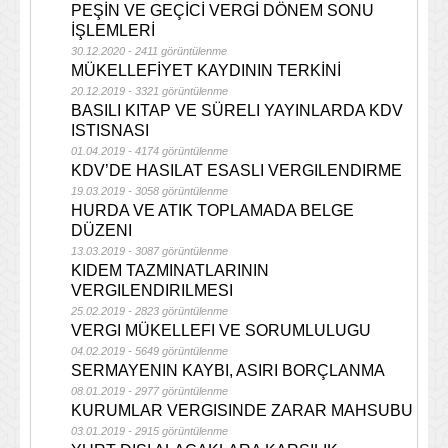
PEŞİN VE GEÇİCİ VERGİ DÖNEM SONU
İŞLEMLERİ
30.12.2020 - 2411 görüntülenme
MÜKELLEFİYET KAYDININ TERKİNİ
20.12.2019 - 3321 görüntülenme
BASILI KITAP VE SÜRELI YAYINLARDA KDV
ISTISNASI
01.04.2019 - 4174 görüntülenme
KDV’DE HASILAT ESASLI VERGILENDIRME
19.03.2019 - 3058 görüntülenme
HURDA VE ATIK TOPLAMADA BELGE
DÜZENI
13.03.2019 - 3087 görüntülenme
KIDEM TAZMINATLARININ
VERGILENDIRILMESI
25.02.2019 - 2823 görüntülenme
VERGI MÜKELLEFI VE SORUMLULUGU
04.02.2019 - 5649 görüntülenme
SERMAYENIN KAYBI, ASIRI BORÇLANMA
08.01.2019 - 2977 görüntülenme
KURUMLAR VERGISINDE ZARAR MAHSUBU
03.01.2019 - 2915 görüntülenme