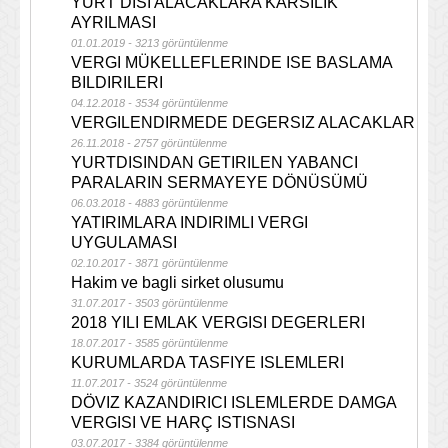
YURT DISI ALACAKLARA KARSILIK
AYRILMASI
01.01.2019 - 3213 görüntülenme
VERGI MÜKELLEFLERINDE ISE BASLAMA
BILDIRILERI
04.12.2018 - 3534 görüntülenme
VERGILENDIRMEDE DEGERSIZ ALACAKLAR
26.11.2018 - 2757 görüntülenme
YURTDISINDAN GETIRILEN YABANCI
PARALARIN SERMAYEYE DÖNÜSÜMÜ
06.03.2018 - 4883 görüntülenme
YATIRIMLARA INDIRIMLI VERGI
UYGULAMASI
02.10.2017 - 3871 görüntülenme
Hakim ve bagli sirket olusumu
31.07.2017 - 3503 görüntülenme
2018 YILI EMLAK VERGISI DEGERLERI
18.07.2017 - 3585 görüntülenme
KURUMLARDA TASFIYE ISLEMLERI
11.07.2017 - 3524 görüntülenme
DÖVIZ KAZANDIRICI ISLEMLERDE DAMGA
VERGISI VE HARÇ ISTISNASI
03.07.2017 - 3384 görüntülenme