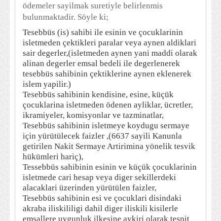
ödemeler sayilmak suretiyle belirlenmis
bulunmaktadir. Söyle ki;
Tesebbüs (is) sahibi ile esinin ve çocuklarinin
isletmeden çektikleri paralar veya aynen aldiklari
sair degerler,(isletmeden aynen yani maddi olarak
alinan degerler emsal bedeli ile degerlenerek
tesebbüs sahibinin çektiklerine aynen eklenerek
islem yapilir.)
Tesebbüs sahibinin kendisine, esine, küçük
çocuklarina isletmeden ödenen ayliklar, ücretler,
ikramiyeler, komisyonlar ve tazminatlar,
Tesebbüs sahibinin isletmeye koydugu sermaye
için yürütülecek faizler ,(6637 sayili Kanunla
getirilen Nakit Sermaye Artirimina yönelik tesvik
hükümleri hariç),
Tessebbüs sahibinin esinin ve küçük çocuklarinin
isletmede cari hesap veya diger sekillerdeki
alacaklari üzerinden yürütülen faizler,
Tesebbüs sahibinin esi ve çocuklari disindaki
akraba iliskililigi dahil diger iliskili kisilerle
emsallere uygunluk ilkesine aykiri olarak tespit