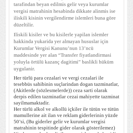
tarafindan beyan edilmis gelir veya kurumlar
vergisi matrahinin hesabinda dikkate alinmis ise
iliskili kisinin vergilendirme islemleri buna göre
düzeltilir.
Iliskili kisiler ve bu kisilerle yapilan islemler
hakkinda yukarida yer almayan hususlar için
Kurumlar Vergisi Kanunu’nun 13’ncü
maddesinde yer alan “Transfer fiyatlandirmasi
yoluyla örtülü kazanç dagitimi” baslikli hüküm
uygulanir.
Her türlü para cezalari ve vergi cezalari ile
tesebbüs sahibinin suçlarindan dogan tazminatlar,
(Akitlerde (sözlesmelerde)) ceza sarti olarak
derpis edilen tazminatlar cezai mahiyette tazminat
sayilmamaktadir.
Her türlü alkol ve alkollü içkiler ile tütün ve tütün
mamullerine ait ilan ve reklam giderlerinin yüzde
50’si, (Bu giderler gelir ve kurumlar vergisi
matrahinin tespitinde gider olarak gösterilemez)