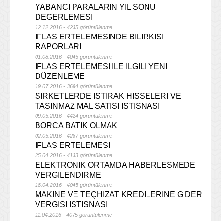
YABANCI PARALARIN YIL SONU
DEGERLEMESI
12.12.2016 - 4235 görüntülenme
IFLAS ERTELEMESINDE BILIRKISI
RAPORLARI
01.08.2016 - 4045 görüntülenme
IFLAS ERTELEMESI ILE ILGILI YENI
DÜZENLEME
19.07.2016 - 3684 görüntülenme
SIRKETLERDE ISTIRAK HISSELERI VE
TASINMAZ MAL SATISI ISTISNASI
09.05.2016 - 4424 görüntülenme
BORCA BATIK OLMAK
02.05.2016 - 4287 görüntülenme
IFLAS ERTELEMESI
25.04.2016 - 4133 görüntülenme
ELEKTRONIK ORTAMDA HABERLESMEDE
VERGILENDIRME
18.04.2016 - 4045 görüntülenme
MAKINE VE TEÇHIZAT KREDILERINE GIDER
VERGISI ISTISNASI
11.04.2016 - 4075 görüntülenme