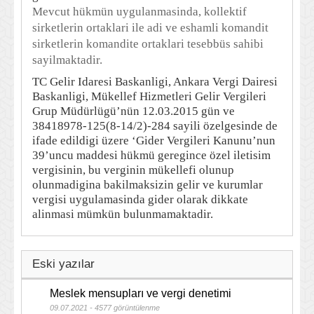
Mevcut hükmün uygulanmasinda, kollektif
sirketlerin ortaklari ile adi ve eshamli komandit
sirketlerin komandite ortaklari tesebbüs sahibi
sayilmaktadir.
TC Gelir Idaresi Baskanligi, Ankara Vergi Dairesi
Baskanligi, Mükellef Hizmetleri Gelir Vergileri
Grup Müdürlügü’nün 12.03.2015 gün ve
38418978-125(8-14/2)-284 sayili özelgesinde de
ifade edildigi üzere ‘Gider Vergileri Kanunu’nun
39’uncu maddesi hükmü geregince özel iletisim
vergisinin, bu verginin mükellefi olunup
olunmadigina bakilmaksizin gelir ve kurumlar
vergisi uygulamasinda gider olarak dikkate
alinmasi mümkün bulunmamaktadir.
Eski yazılar
Meslek mensupları ve vergi denetimi
09.07.2021 - 4577 görüntülenme