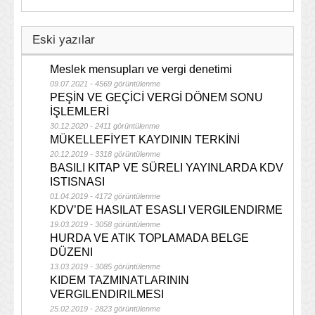
Eski yazılar
Meslek mensupları ve vergi denetimi
09.07.2021 - 4569 görüntülenme
PEŞİN VE GEÇİCİ VERGİ DÖNEM SONU
İŞLEMLERİ
30.12.2020 - 2411 görüntülenme
MÜKELLEFİYET KAYDININ TERKİNİ
20.12.2019 - 3318 görüntülenme
BASILI KITAP VE SÜRELI YAYINLARDA KDV
ISTISNASI
01.04.2019 - 4172 görüntülenme
KDV’DE HASILAT ESASLI VERGILENDIRME
19.03.2019 - 3058 görüntülenme
HURDA VE ATIK TOPLAMADA BELGE
DÜZENI
13.03.2019 - 3085 görüntülenme
KIDEM TAZMINATLARININ
VERGILENDIRILMESI
25.02.2019 - 2823 görüntülenme