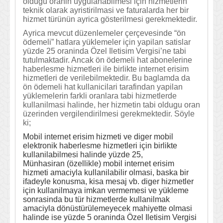
oldugu oranin uygulanabilmesi için hizmetlerin
teknik olarak ayristirilmasi ve faturalarda her bir
hizmet türünün ayrica gösterilmesi gerekmektedir.
Ayrica mevcut düzenlemeler çerçevesinde “ön
ödemeli” hatlara yüklemeler için yapilan satislar
yüzde 25 oraninda Özel Iletisim Vergisi’ne tabi
tutulmaktadir. Ancak ön ödemeli hat abonelerine
haberlesme hizmetleri ile birlikte internet erisim
hizmetleri de verilebilmektedir. Bu baglamda da
ön ödemeli hat kullanicilari tarafindan yapilan
yüklemelerin farkli oranlara tabi hizmetlerde
kullanilmasi halinde, her hizmetin tabi oldugu oran
üzerinden vergilendirilmesi gerekmektedir. Söyle
ki;
Mobil internet erisim hizmeti ve diger mobil
elektronik haberlesme hizmetleri için birlikte
kullanilabilmesi halinde yüzde 25,
Münhasiran (özellikle) mobil internet erisim
hizmeti amaciyla kullanilabilir olmasi, baska bir
ifadeyle konusma, kisa mesaj vb. diger hizmetler
için kullanilmaya imkan vermemesi ve yükleme
sonrasinda bu tür hizmetlerde kullanilmak
amaciyla dönüstürülemeyecek mahiyette olmasi
halinde ise yüzde 5 oraninda Özel Iletisim Vergisi