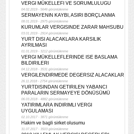
VERGI MÜKELLEFI VE SORUMLULUGU
04.02.2019 - 5646 görüntülenme
SERMAYENIN KAYBI, ASIRI BORÇLANMA
08.01.2019 - 2975 görüntülenme
KURUMLAR VERGISINDE ZARAR MAHSUBU
03.01.2019 - 2914 görüntülenme
YURT DISI ALACAKLARA KARSILIK
AYRILMASI
01.01.2019 - 3212 görüntülenme
VERGI MÜKELLEFLERINDE ISE BASLAMA
BILDIRILERI
04.12.2018 - 3531 görüntülenme
VERGILENDIRMEDE DEGERSIZ ALACAKLAR
26.11.2018 - 2754 görüntülenme
YURTDISINDAN GETIRILEN YABANCI
PARALARIN SERMAYEYE DÖNÜSÜMÜ
06.03.2018 - 4882 görüntülenme
YATIRIMLARA INDIRIMLI VERGI
UYGULAMASI
02.10.2017 - 3871 görüntülenme
Hakim ve bagli sirket olusumu
31.07.2017 - 3503 görüntülenme