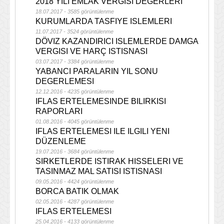
2018 YILI EMLAK VERGISI DEGERLERI
18.07.2017 - 3585 görüntülenme
KURUMLARDA TASFIYE ISLEMLERI
11.07.2017 - 3524 görüntülenme
DÖVIZ KAZANDIRICI ISLEMLERDE DAMGA
VERGISI VE HARÇ ISTISNASI
03.07.2017 - 3384 görüntülenme
YABANCI PARALARIN YIL SONU
DEGERLEMESI
12.12.2016 - 4235 görüntülenme
IFLAS ERTELEMESINDE BILIRKISI
RAPORLARI
01.08.2016 - 4045 görüntülenme
IFLAS ERTELEMESI ILE ILGILI YENI
DÜZENLEME
19.07.2016 - 3684 görüntülenme
SIRKETLERDE ISTIRAK HISSELERI VE
TASINMAZ MAL SATISI ISTISNASI
09.05.2016 - 4424 görüntülenme
BORCA BATIK OLMAK
02.05.2016 - 4287 görüntülenme
IFLAS ERTELEMESI
25.04.2016 - 4133 görüntülenme