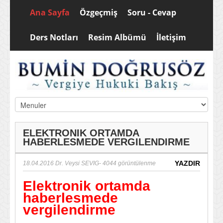
Ana Sayfa
Özgeçmiş
Soru - Cevap
Ders Notları
Resim Albümü
İletişim
ELEKTRONIK ORTAMDA
HABERLESMEDE VERGILENDIRME
YAZDIR
18.04.2016
Dr. Veysi SEVIG
- 4044 görüntülenme
Elektronik ortamda
haberlesmede
vergilendirme