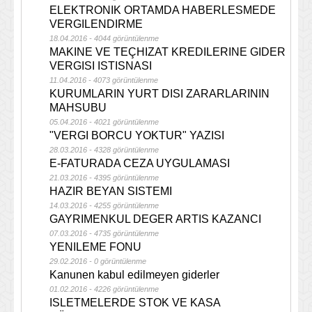
ELEKTRONIK ORTAMDA HABERLESMEDE
VERGILENDIRME
18.04.2016 - 4044 görüntülenme
MAKINE VE TEÇHIZAT KREDILERINE GIDER
VERGISI ISTISNASI
11.04.2016 - 4073 görüntülenme
KURUMLARIN YURT DISI ZARARLARININ
MAHSUBU
05.04.2016 - 4021 görüntülenme
"VERGI BORCU YOKTUR" YAZISI
28.03.2016 - 4328 görüntülenme
E-FATURADA CEZA UYGULAMASI
21.03.2016 - 4395 görüntülenme
HAZIR BEYAN SISTEMI
14.03.2016 - 4255 görüntülenme
GAYRIMENKUL DEGER ARTIS KAZANCI
07.03.2016 - 4735 görüntülenme
YENILEME FONU
29.02.2016 - 0 görüntülenme
Kanunen kabul edilmeyen giderler
01.02.2016 - 4226 görüntülenme
ISLETMELERDE STOK VE KASA