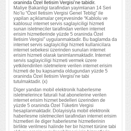
oraninda Özel Iletisim Vergisi’ne tabidir.
Maliye Bakanligi tarafindan yayimlanan 14 Seri
No’lu “Özel Iletisim Vergisi Genel Teblig” ile
yapilan açiklamalar çerçevesinde “Kablolu ve
kablosuz internet servis saglayiciligi hizmeti
sunan isletmeciler tarafindan verilen internet
erisim hizmetlerinde yüzde 5 oraninda Özel
Iletisim Vergisi” uygulanmaktadir. Bu baglamda da
internet servis saglayiciligi hizmeti kullanicilara
internet sebekesi üzerinden sunulan internet
erisim hizmeti olarak tanimlanmaktadir. Internet
servis saglayiciligi hizmeti vermek üzere
yetkilendirilen isletmelere verilen internet erisim
hizmeti de bu kapsamda oldugundan yüzde 5
oraninda Özel Iletisim Vergisi’ne tabi
tutulmaktadir. (x)
Diger yandan mobil elektronik haberlesme
isletmelerince faturali hat abonelerine verilen
internet erisim hizmet bedelleri üzerinden de
yüzde 5 oraninda Özel Tüketim Vergisi
hesaplanmaktadir. Dolayisiyla mobil elektronik
haberlesme isletmecileri tarafindan internet erisim
hizmetleri ile diger haberlesme hizmetlerinin
birlikte verilmesi halinde her bir hizmet türüne tabi