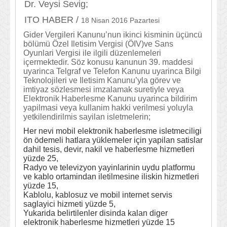
Dr. Veysi Sevig;
ITO HABER /
18 Nisan 2016 Pazartesi
Gider Vergileri Kanunu’nun ikinci kisminin üçüncü
bölümü Özel Iletisim Vergisi (ÖIV)ve Sans
Oyunlari Vergisi ile ilgili düzenlemeleri
içermektedir. Söz konusu kanunun 39. maddesi
uyarinca Telgraf ve Telefon Kanunu uyarinca Bilgi
Teknolojileri ve Iletisim Kanunu’yla görev ve
imtiyaz sözlesmesi imzalamak suretiyle veya
Elektronik Haberlesme Kanunu uyarinca bildirim
yapilmasi veya kullanim hakki verilmesi yoluyla
yetkilendirilmis sayilan isletmelerin;
Her nevi mobil elektronik haberlesme isletmeciligi
ön ödemeli hatlara yüklemeler için yapilan satislar
dahil tesis, devir, nakil ve haberlesme hizmetleri
yüzde 25,
Radyo ve televizyon yayinlarinin uydu platformu
ve kablo ortamindan iletilmesine iliskin hizmetleri
yüzde 15,
Kablolu, kablosuz ve mobil internet servis
saglayici hizmeti yüzde 5,
Yukarida belirtilenler disinda kalan diger
elektronik haberlesme hizmetleri yüzde 15