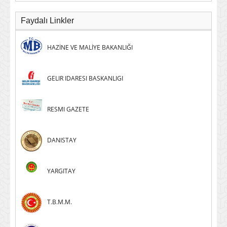
Faydalı Linkler
HAZİNE VE MALİYE BAKANLIĞI
GELIR IDARESI BASKANLIGI
RESMI GAZETE
DANISTAY
YARGITAY
T.B.M.M.