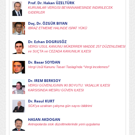
Prof. Dr. Hakan ÜZELTÜRK
KURUMLAR VERGISI BEYANNAMESINDE INDIRILECEK
GIDERLER
Doç. Dr. ÖZGÜR BIYAN
IBRAZ ETMEME HALINDE ISPAT YÜKÜ
Dr. Ezhan DOGRUSÖZ
VERGI USUL KANUNU MÜKERRER MADDE 257 DÜZENLEMESI
ve SUÇTA ve CEZADA KANUNILIK ILKESI
Dr. Basar SOYDAN
Vergi Usûl Kanunu Tasari Taslagi'nda “Vergi incelemesi”
Dr. IREM BERKSOY
VERGI GÜVENLIGININ IKI BOYUTU: YASALLIK ILKESI
KARSISINDA MESRU GÜVEN ILKESI
Dr. Resul KURT
SGK’ya uzaktan çalışma gün sayısı bildirimi
HASAN AKDOGAN
Antrepolarda stok düzeltmelerinde yeni uygulama