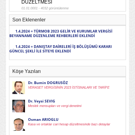
DÜZELTMESI
01.01.0001 - 4032 görüntülenme
Son Eklenenler
1.4.2024 = TÜRMOB 2023 GELİR VE KURUMLAR VERGİSİ
BEYANNAME DÜZENLEME REHBERLERİ EKLENDİ
1.4.2024 = DANIŞTAY DAİRELERİ İŞ BÖLÜŞÜMÜ KARARI
GÜNCEL ŞEKLİ İLE SİTEYE EKLENDİ
Köşe Yazıları
Dr. Bumin DOGRUSÖZ
VERASET VERGİSİNİN 2023 İSTİSNALARI VE TARİFE
Dr. Veysi SEVIG
Meslek mensupları ve vergi denetimi
Osman ARIOGLU
Kasa ve ortaklar cari hesap düzeltmesinde bazı detaylar