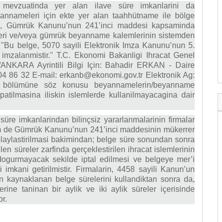
R mevzuatinda yer alan ilave süre imkanlarini da
yannameleri için ekte yer alan taahhütname ile bölge
de, Gümrük Kanunu’nun 241’inci maddesi kapsaminda
eri ve/veya gümrük beyanname kalemlerinin sistemden
"Bu belge, 5070 sayili Elektronik Imza Kanunu’nun 5.
 imzalanmistir." T.C. Ekonomi Bakanligi Ihracat Genel
NKARA Ayrintili Bilgi Için: Bahadir ERKAN - Daire
04 86 32 E-mail:
erkanb@ekonomi.gov.tr
Elektronik Ag:
i” bölümüne söz konusu beyannamelerin/beyanname
patilmasina iliskin islemlerde kullanilmayacagina dair
üre imkanlarindan bilinçsiz yararlanmalarinin firmalar
m de Gümrük Kanunu’nun 241’inci maddesinin mükerrer
laylastirilmasi bakimindan; belge süre sonundan sonra
 süreler zarfinda gerçeklestirilen ihracat islemlerinin
dogurmayacak sekilde iptal edilmesi ve belgeye mer’i
imkani getirilmistir. Firmalarin, 4458 sayili Kanun’un
 kaynaklanan belge sürelerini kullandiktan sonra da,
ne taninan bir aylik ve iki aylik süreler içerisinde
r.