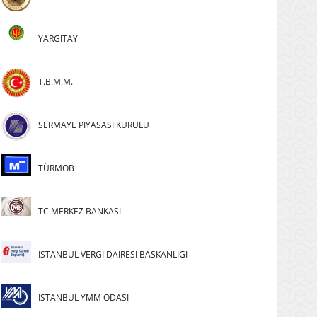
YARGITAY
T.B.M.M.
SERMAYE PIYASASI KURULU
TÜRMOB
TC MERKEZ BANKASI
ISTANBUL VERGI DAIRESI BASKANLIGI
ISTANBUL YMM ODASI