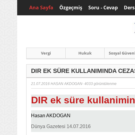
Ana Sayfa
Özgeçmiş
Soru - Cevap
Ders
Vergi
Hukuk
Sosyal Güven
DIR EK SÜRE KULLANIMINDA CEZAS
21.07.2016
HASAN AKDOGAN
- 4033 görüntülenme
DIR ek süre kullanimin
Hasan AKDOGAN
Dünya Gazetesi 14.07.2016