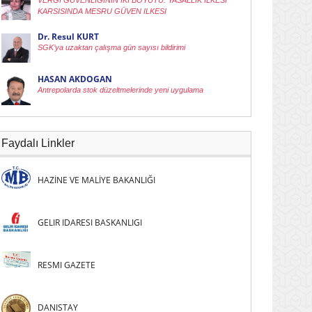
VERGI GÜVENLIGININ IKI BOYUTU: YASALLIK ILKESI
KARSISINDA MESRU GÜVEN ILKESI
Dr. Resul KURT
SGK’ya uzaktan çalışma gün sayısı bildirimi
HASAN AKDOGAN
Antrepolarda stok düzeltmelerinde yeni uygulama
Faydalı Linkler
HAZİNE VE MALİYE BAKANLIĞI
GELIR IDARESI BASKANLIGI
RESMI GAZETE
DANISTAY