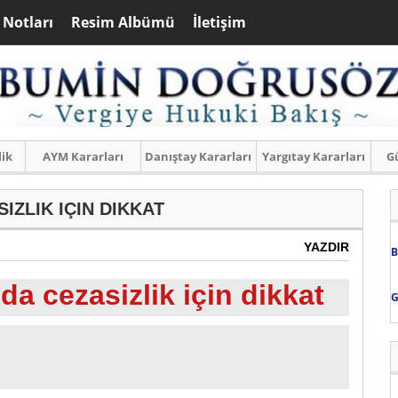
 Notları
Resim Albümü
İletişim
lik
AYM Kararları
Danıştay Kararları
Yargıtay Kararları
Gü
IZLIK IÇIN DIKKAT
YAZDIR
B
da cezasizlik için dikkat
G