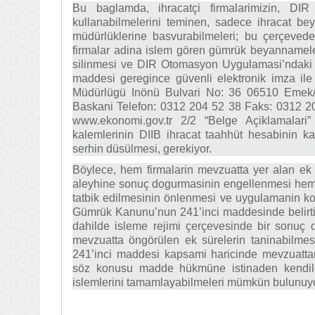
Bu baglamda, ihracatçi firmalarimizin, DI
kullanabilmelerini teminen, sadece ihracat be
müdürlüklerine basvurabilmeleri; bu çerçeve
firmalar adina islem gören gümrük beyannamel
silinmesi ve DIR Otomasyon Uygulamasi’ndaki 
maddesi geregince güvenli elektronik imza ile
Müdürlügü Inönü Bulvari No: 36 06510 Emek/A
Baskani Telefon: 0312 204 52 38 Faks: 0312 2
www.ekonomi.gov.tr 2/2 “Belge Açiklamalar
kalemlerinin DIIB ihracat taahhüt hesabinin ka
serhin düsülmesi, gerekiyor.
Böylece, hem firmalarin mevzuatta yer alan ek s
aleyhine sonuç dogurmasinin engellenmesi he
tatbik edilmesinin önlenmesi ve uygulamanin ko
Gümrük Kanunu’nun 241’inci maddesinde belirtilen
dahilde isleme rejimi çerçevesinde bir sonuç 
mevzuatta öngörülen ek sürelerin taninabilmesi 
241’inci maddesi kapsami haricinde mevzuattan
söz konusu madde hükmüne istinaden kendileri
islemlerini tamamlayabilmeleri mümkün bulunuyo