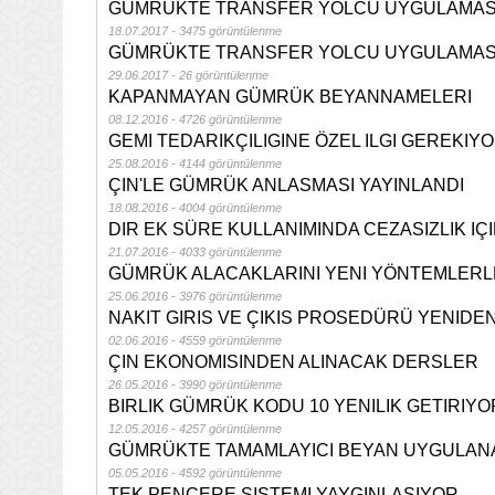
GÜMRÜKTE TRANSFER YOLCU UYGULAMASI
18.07.2017 - 3475 görüntülenme
GÜMRÜKTE TRANSFER YOLCU UYGULAMASI
29.06.2017 - 26 görüntülenme
KAPANMAYAN GÜMRÜK BEYANNAMELERI
08.12.2016 - 4726 görüntülenme
GEMI TEDARIKÇILIGINE ÖZEL ILGI GEREKIY
25.08.2016 - 4144 görüntülenme
ÇIN'LE GÜMRÜK ANLASMASI YAYINLANDI
18.08.2016 - 4004 görüntülenme
DIR EK SÜRE KULLANIMINDA CEZASIZLIK IÇ
21.07.2016 - 4033 görüntülenme
GÜMRÜK ALACAKLARINI YENI YÖNTEMLERL
25.06.2016 - 3976 görüntülenme
NAKIT GIRIS VE ÇIKIS PROSEDÜRÜ YENIDE
02.06.2016 - 4559 görüntülenme
ÇIN EKONOMISINDEN ALINACAK DERSLER
26.05.2016 - 3990 görüntülenme
BIRLIK GÜMRÜK KODU 10 YENILIK GETIRIYO
12.05.2016 - 4257 görüntülenme
GÜMRÜKTE TAMAMLAYICI BEYAN UYGULANA
05.05.2016 - 4592 görüntülenme
TEK PENCERE SISTEMI YAYGINLASIYOR