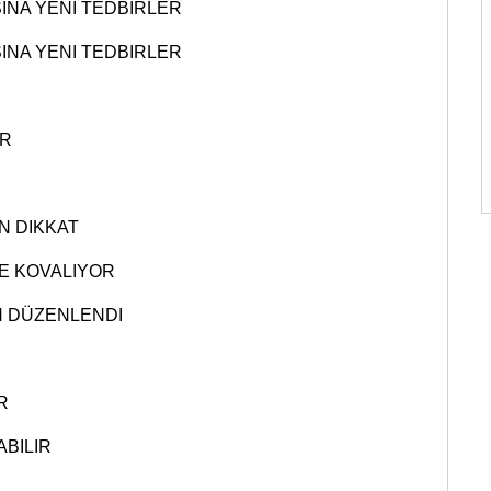
NA YENI TEDBIRLER
NA YENI TEDBIRLER
OR
IN DIKKAT
E KOVALIYOR
N DÜZENLENDI
R
BILIR