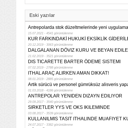
Eski yazılar
Antrepolarda stok düzeltmelerinde yeni uygulam
15.07.2021 - 4541 görüntülenme
KUR FARKINDAKİ HUKUKİ EKSİKLİK GİDERİL
20.12.2019 - 3063 görüntülenme
DALGALANAN DÖVIZ KURU VE BEYAN EDIL
21.02.2019 - 3521 görüntülenme
DIS TICARETTE BARTER ÖDEME SISTEMI
07.02.2019 - 2788 görüntülenme
ITHAL ARAÇ ALIRKEN AMAN DIKKAT!
08.01.2019 - 2885 görüntülenme
Artik sürücü ve personel gümrüksüz alisveris yapa
01.03.2018 - 4186 görüntülenme
ANTREPOLAR YENIDEN DIZAYN EDILIYOR
29.09.2017 - 3540 görüntülenme
SIRKETLER YYS VE OKS IKILEMINDE
03.08.2017 - 3539 görüntülenme
KULLANILMIS TASIT ITHALINDE MUAFIYET 
24.07.2017 - 3382 görüntülenme