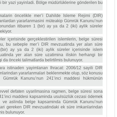
bir yazi yayinladi. Bölge müdürlüklerine gönderilen bu
rmalarin öncelikle mer’i Dahilde Isleme Rejimi (DIR)
mkanlardan yararlanmasini müteakip Gümrük Kanunu’nun
undan itibaren 1 (bir) ay ya da 2 (iki) aylik süreler
ekiyor.
er içerisinde gerçeklestirilen islemlerin, belge süresi
ugu, bu sebeple mer’i DIR mevzuatinda yer alan süre
bir) ay ya da 2 (iki) aylik süreler içerisinde islem
uatinda yer alan süre uzatimina iliskin herhangi bir
a önceki talimatlarda belirtilmis bulunuyor.
ara istinaden yayimlanan Ihracat: 2006/12 sayili DIR
kanlarindan yararlanmalari beklenmekte olup, söz konusu
ili Gümrük Kanunu’nun 241’inci maddesi hükmünün
evvel defaten uyarilmasina ragmen, belge süresi sona
 241’inci maddesi kapsaminda usulsüzlük cezasi ödemek
klari ve aslinda belge kapsaminda Gümrük Kanunu’nun
lari gereken DIR mevzuatindaki ek süre imkanlarindan
is bulunuyor.