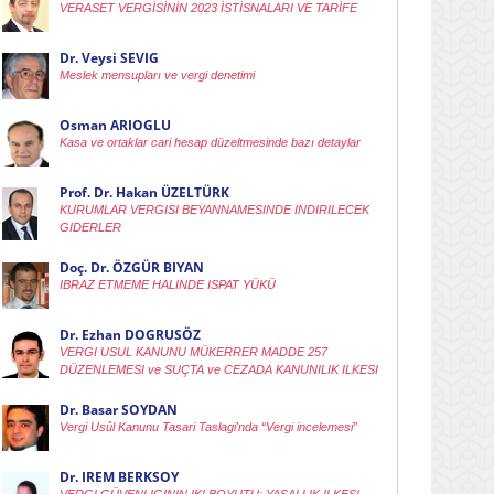
VERASET VERGİSİNİN 2023 İSTİSNALARI VE TARİFE
Dr. Veysi SEVIG
Meslek mensupları ve vergi denetimi
Osman ARIOGLU
Kasa ve ortaklar cari hesap düzeltmesinde bazı detaylar
Prof. Dr. Hakan ÜZELTÜRK
KURUMLAR VERGISI BEYANNAMESINDE INDIRILECEK
GIDERLER
Doç. Dr. ÖZGÜR BIYAN
IBRAZ ETMEME HALINDE ISPAT YÜKÜ
Dr. Ezhan DOGRUSÖZ
VERGI USUL KANUNU MÜKERRER MADDE 257
DÜZENLEMESI ve SUÇTA ve CEZADA KANUNILIK ILKESI
Dr. Basar SOYDAN
Vergi Usûl Kanunu Tasari Taslagi'nda “Vergi incelemesi”
Dr. IREM BERKSOY