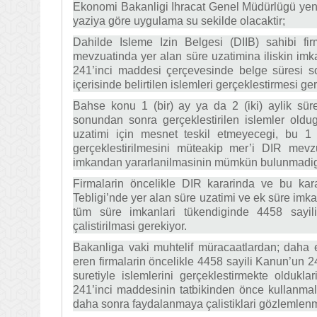
Ekonomi Bakanligi Ihracat Genel Müdürlügü yeni 
yaziya göre uygulama su sekilde olacaktir;
Dahilde Isleme Izin Belgesi (DIIB) sahibi fi
mevzuatinda yer alan süre uzatimina iliskin i
241’inci maddesi çerçevesinde belge süresi son
içerisinde belirtilen islemleri gerçeklestirmesi ger
Bahse konu 1 (bir) ay ya da 2 (iki) aylik sürel
sonundan sonra gerçeklestirilen islemler old
uzatimi için mesnet teskil etmeyecegi, bu 1 (
gerçeklestirilmesini müteakip mer’i DIR mevz
imkandan yararlanilmasinin mümkün bulunmadigi d
Firmalarin öncelikle DIR kararinda ve bu kar
Tebligi’nde yer alan süre uzatimi ve ek süre im
tüm süre imkanlari tükendiginde 4458 say
çalistirilmasi gerekiyor.
Bakanliga vaki muhtelif müracaatlardan; daha 
eren firmalarin öncelikle 4458 sayili Kanun’un
suretiyle islemlerini gerçeklestirmekte oldu
241’inci maddesinin tatbikinden önce kullanma
daha sonra faydalanmaya çalistiklari gözlemlenm